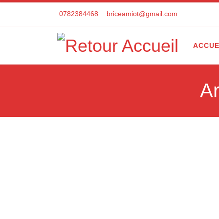
Skip to content
0782384468
briceamiot@gmail.com
ACCUE
Ar