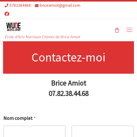
0782384468
briceamiot@gmail.com
Skip to content
Me
École d'Arts Martiaux Chinois de Brice Amiot
Contactez-moi
Brice Amiot
07.82.38.44.68
Nom complet
*