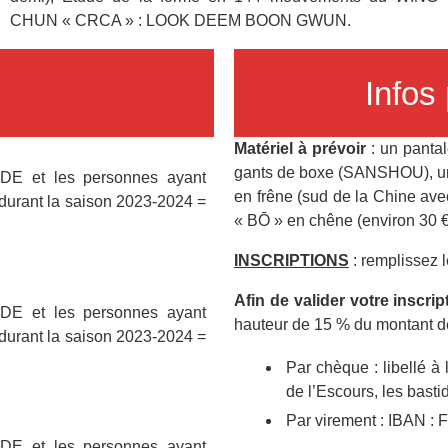
CHUN « CRCA » : LOOK DEEM BOON GWUN.
Infos 
Matériel à prévoir
: un panta
gants de boxe (SANSHOU), une
DE et les personnes ayant
en frêne (sud de la Chine ave
 durant la saison 2023-2024 =
« BŌ » en chêne (environ 30 €
INSCRIPTIONS
: remplissez l
Afin de valider votre inscrip
DE et les personnes ayant
hauteur de 15 % du montant de 
 durant la saison 2023-2024 =
Par chèque : libellé à
de l’Escours, les bas
Par virement : IBAN :
DE et les personnes ayant